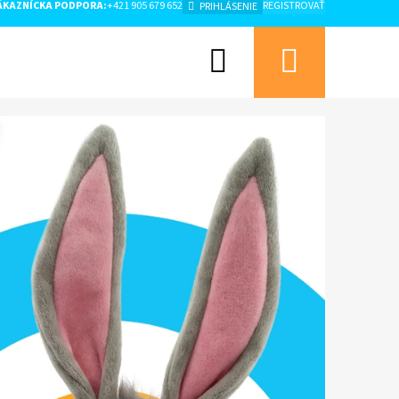
ÁKAZNÍCKA PODPORA:
+421 905 679 652
REGISTROVAŤ
PRIHLÁSENIE
Hľadať
Nákup
košík