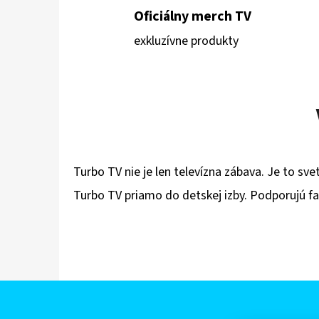
h
Oficiálny merch TV
o
exkluzívne produkty
d
e
Turbo TV nie je len televízna zábava. Je to sv
Turbo TV priamo do detskej izby. Podporujú fa
Z